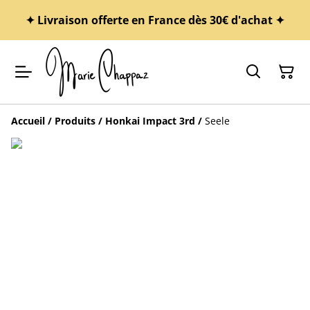
✦ Livraison offerte en France dès 30€ d'achat ✦
Accueil
/
Produits
/
Honkai Impact 3rd
/
Seele