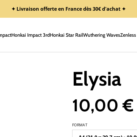
✦ Livraison offerte en France dès 30€ d'achat ✦
mpact
Honkai Impact 3rd
Honkai Star Rail
Wuthering Waves
Zenless
Elysia
10,00 €
FORMAT