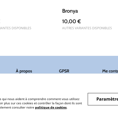
Bronya
€
10,00 €
IANTES DISPONIBLES
AUTRES VARIANTES DISPONIBLES
À propos
GPSR
Me conta
Paramètre
hiers qui nous aident à comprendre comment vous utilisez
r plus sur ces cookies et contrôler la façon dont ils sont
galement consulter notre
politique de cookies
.