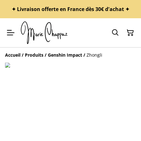
✦ Livraison offerte en France dès 30€ d'achat ✦
Accueil
/
Produits
/
Genshin Impact
/
Zhongli