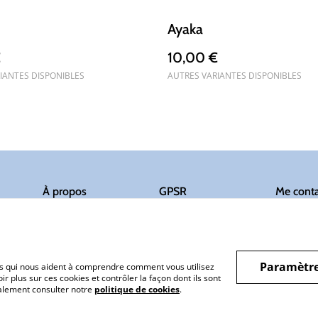
Ayaka
€
10,00 €
IANTES DISPONIBLES
AUTRES VARIANTES DISPONIBLES
À propos
GPSR
Me conta
Paramètre
hiers qui nous aident à comprendre comment vous utilisez
r plus sur ces cookies et contrôler la façon dont ils sont
galement consulter notre
politique de cookies
.