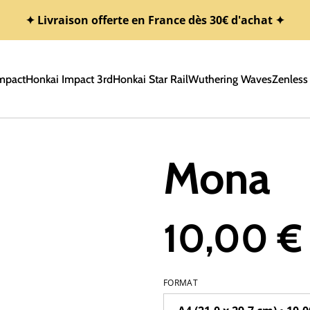
✦ Livraison offerte en France dès 30€ d'achat ✦
mpact
Honkai Impact 3rd
Honkai Star Rail
Wuthering Waves
Zenless
Mona
10,00 €
FORMAT