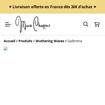
✦ Livraison offerte en France dès 30€ d'achat ✦
Accueil
/
Produits
/
Wuthering Waves
/
Galbrena